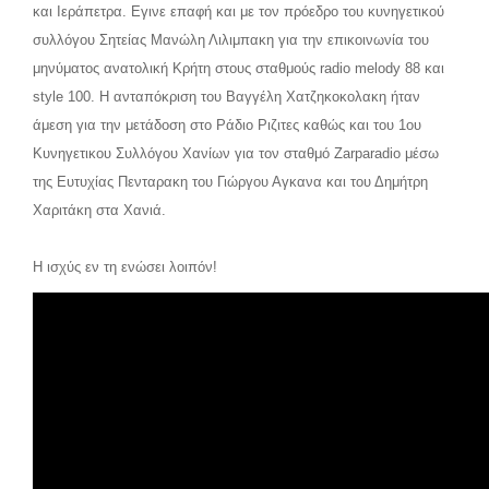
και Ιεράπετρα. Εγινε επαφή και με τον πρόεδρο του κυνηγετικού
συλλόγου Σητείας Μανώλη Λιλιμπακη για την επικοινωνία του
μηνύματος ανατολική Κρήτη στους σταθμούς radio melody 88 και
style 100. Η ανταπόκριση του Βαγγέλη Χατζηκοκολακη ήταν
άμεση για την μετάδοση στο Ράδιο Ριζιτες καθώς και του 1ου
Κυνηγετικου Συλλόγου Χανίων για τον σταθμό Zarparadio μέσω
της Ευτυχίας Πενταρακη του Γιώργου Αγκανα και του Δημήτρη
Χαριτάκη στα Χανιά.
Η ισχύς εν τη ενώσει λοιπόν!