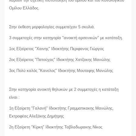
λάβουν την σχετική πιστοποίηση του ομίλου και του Κυνολογικού
Ομίλου Ελλάδος.
Στην έκθεση μορφολογίας συμμετείχαν 5 σκυλιά.
3 συμμετοχές στην κατηγορία "ανοικτή αρσενικών" με κατάταξη.
1ος Εξαίρετος "Χαινης" Ιδιοκτήτης Περιφανος Γιώργος
2ος Εξαίρετος "Πατούχας" Ιδιοκτήτης Χατζακης Μανώλης
3ος Πολύ καλός "Κανελος" Ιδιοκτήτης Μουταφης Μανώλης
Στην κατηγορία ανοικτή θηλυκών με 2 συμμετοχές η κατάταξη
είναι :
1η Εξαίρετη "Γαλανή" Ιδιοκτήτης Γραμματικακης Μανώλης,
Εκτροφέας Αλεξάκης Δημήτρης
2η Εξαίρετη "Κίρκη" Ιδιοκτήτης Ταβλαδωρακης Νίκος