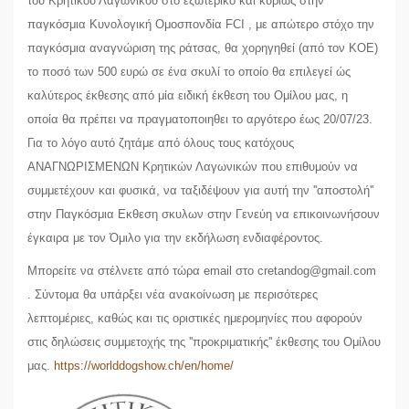
του Κρητικού Λαγωνικού στο εξωτερικό και κυρίως στην
παγκόσμια Κυνολογική Ομοσπονδία FCI , με απώτερο στόχο την
παγκόσμια αναγνώριση της ράτσας, θα χορηγηθεί (από τον ΚΟΕ)
το ποσό των 500 ευρώ σε ένα σκυλί το οποίο θα επιλεγεί ώς
καλύτερος έκθεσης από μία ειδική έκθεση του Ομίλου μας, η
οποία θα πρέπει να πραγματοποιηθει το αργότερο έως 20/07/23.
Για το λόγο αυτό ζητάμε από όλους τους κατόχους
ΑΝΑΓΝΩΡΙΣΜΕΝΩΝ Κρητικών Λαγωνικών που επιθυμούν να
συμμετέχουν και φυσικά, να ταξιδέψουν για αυτή την ''αποστολή''
στην Παγκόσμια Εκθεση σκυλων στην Γενεύη να επικοινωνήσουν
έγκαιρα με τον Όμιλο για την εκδήλωση ενδιαφέροντος.
Μπορείτε να στέλνετε από τώρα email στο cretandog@gmail.com
. Σύντομα θα υπάρξει νέα ανακοίνωση με περισότερες
λεπτομέριες, καθώς και τις οριστικές ημερομηνίες που αφορούν
στις δηλώσεις συμμετοχής της ''προκριματικής'' έκθεσης του Ομίλου
μας.
https://worlddogshow.ch/en/home/